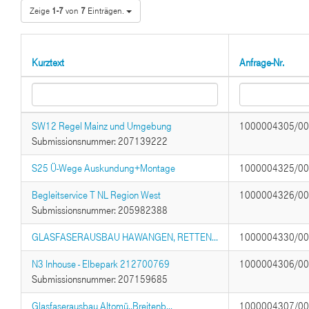
Zeige
1-7
von
7
Einträgen.
Kurztext
Anfrage-Nr.
SW12 Regel Mainz und Umgebung
1000004305/0
Submissionsnummer: 207139222
S25 Ü-Wege Auskundung+Montage
1000004325/0
Begleitservice T NL Region West
1000004326/0
Submissionsnummer: 205982388
GLASFASERAUSBAU HAWANGEN, RETTEN...
1000004330/0
N3 Inhouse - Elbepark 212700769
1000004306/0
Submissionsnummer: 207159685
Glasfaserausbau Altomü.,Breitenb...
1000004307/0