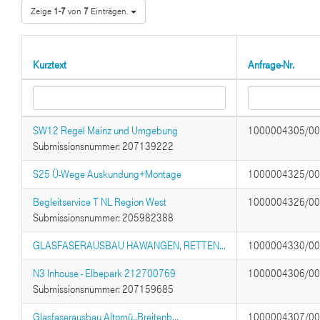
Zeige
1-7
von
7
Einträgen.
Kurztext
Anfrage-Nr.
SW12 Regel Mainz und Umgebung
1000004305/0
Submissionsnummer: 207139222
S25 Ü-Wege Auskundung+Montage
1000004325/0
Begleitservice T NL Region West
1000004326/0
Submissionsnummer: 205982388
GLASFASERAUSBAU HAWANGEN, RETTEN...
1000004330/0
N3 Inhouse - Elbepark 212700769
1000004306/0
Submissionsnummer: 207159685
Glasfaserausbau Altomü.,Breitenb...
1000004307/0