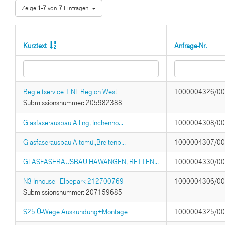
Zeige
1-7
von
7
Einträgen.
Kurztext
Anfrage-Nr.
Begleitservice T NL Region West
1000004326/0
Submissionsnummer: 205982388
Glasfaserausbau Alling, Inchenho...
1000004308/0
Glasfaserausbau Altomü.,Breitenb...
1000004307/0
GLASFASERAUSBAU HAWANGEN, RETTEN...
1000004330/0
N3 Inhouse - Elbepark 212700769
1000004306/0
Submissionsnummer: 207159685
S25 Ü-Wege Auskundung+Montage
1000004325/0