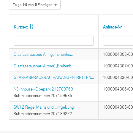
Zeige
1-5
von
5
Einträgen.
Kurztext
Anfrage-Nr.
Glasfaserausbau Alling, Inchenho...
1000004308/0
Glasfaserausbau Altomü.,Breitenb...
1000004307/0
GLASFASERAUSBAU HAWANGEN, RETTEN...
1000004330/0
N3 Inhouse - Elbepark 212700769
1000004306/0
Submissionsnummer: 207159685
SW12 Regel Mainz und Umgebung
1000004305/0
Submissionsnummer: 207139222