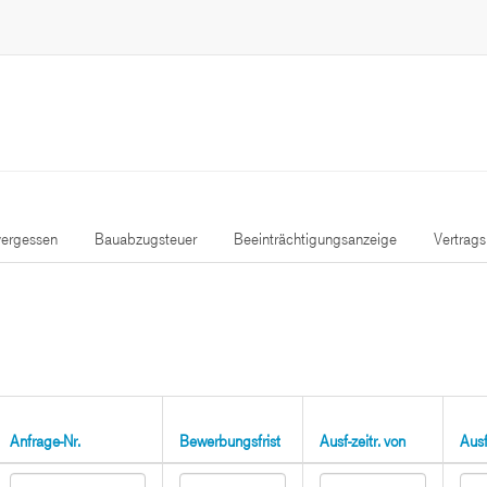
ergessen
Bauabzugsteuer
Beeinträchtigungsanzeige
Vertrag
Anfrage-Nr.
Bewerbungsfrist
Ausf-zeitr. von
Ausf-