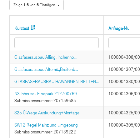
Zeige
1-6
von
6
Einträgen.
Kurztext
Anfrage-Nr.
Glasfaserausbau Alling, Inchenho...
1000004308/0
Glasfaserausbau Altomü.,Breitenb...
1000004307/0
GLASFASERAUSBAU HAWANGEN, RETTEN...
1000004330/0
N3 Inhouse - Elbepark 212700769
1000004306/0
Submissionsnummer: 207159685
S25 Ü-Wege Auskundung+Montage
1000004325/0
SW12 Regel Mainz und Umgebung
1000004305/0
Submissionsnummer: 207139222