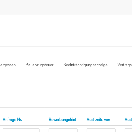
ergessen
Bauabzugsteuer
Beeinträchtigungsanzeige
Vertrag
Anfrage-Nr.
Bewerbungsfrist
Ausf-zeitr. von
Ausf-