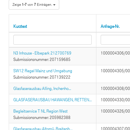
Zeige
1-7
von
7
Einträgen.
Kurztext
Anfrage-Nr.
N3 Inhouse - Elbepark 212700769
1000004306/0
Submissionsnummer: 207159685
SW12 Regel Mainz und Umgebung
1000004305/0
Submissionsnummer: 207139222
Glasfaserausbau Alling, Inchenho...
1000004308/0
GLASFASERAUSBAU HAWANGEN, RETTEN...
1000004330/0
Begleitservice T NL Region West
1000004326/0
Submissionsnummer: 205982388
Glasfaserausbau Altomü.,Breitenb...
1000004307/0