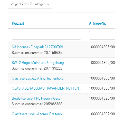
Zeige
1-7
von
7
Einträgen.
Kurztext
Anfrage-Nr.
N3 Inhouse - Elbepark 212700769
1000004306/0
Submissionsnummer: 207159685
SW12 Regel Mainz und Umgebung
1000004305/0
Submissionsnummer: 207139222
Glasfaserausbau Alling, Inchenho...
1000004308/0
GLASFASERAUSBAU HAWANGEN, RETTEN...
1000004330/0
Begleitservice T NL Region West
1000004326/0
Submissionsnummer: 205982388
Glasfaserausbau Altomü.,Breitenb...
1000004307/0