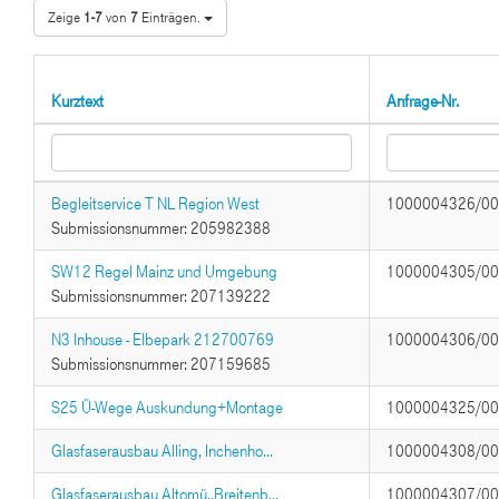
Zeige
1-7
von
7
Einträgen.
Kurztext
Anfrage-Nr.
Begleitservice T NL Region West
1000004326/0
Submissionsnummer: 205982388
SW12 Regel Mainz und Umgebung
1000004305/0
Submissionsnummer: 207139222
N3 Inhouse - Elbepark 212700769
1000004306/0
Submissionsnummer: 207159685
S25 Ü-Wege Auskundung+Montage
1000004325/0
Glasfaserausbau Alling, Inchenho...
1000004308/0
Glasfaserausbau Altomü.,Breitenb...
1000004307/0