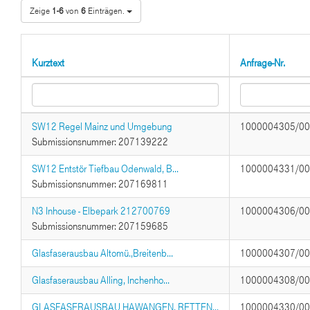
Zeige
1-6
von
6
Einträgen.
Kurztext
Anfrage-Nr.
SW12 Regel Mainz und Umgebung
1000004305/0
Submissionsnummer: 207139222
SW12 Entstör Tiefbau Odenwald, B...
1000004331/0
Submissionsnummer: 207169811
N3 Inhouse - Elbepark 212700769
1000004306/0
Submissionsnummer: 207159685
Glasfaserausbau Altomü.,Breitenb...
1000004307/0
Glasfaserausbau Alling, Inchenho...
1000004308/0
GLASFASERAUSBAU HAWANGEN, RETTEN...
1000004330/0