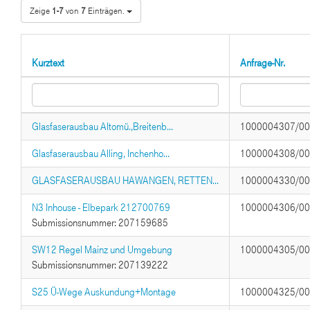
Zeige
1-7
von
7
Einträgen.
Kurztext
Anfrage-Nr.
Glasfaserausbau Altomü.,Breitenb...
1000004307/0
Glasfaserausbau Alling, Inchenho...
1000004308/0
GLASFASERAUSBAU HAWANGEN, RETTEN...
1000004330/0
N3 Inhouse - Elbepark 212700769
1000004306/0
Submissionsnummer: 207159685
SW12 Regel Mainz und Umgebung
1000004305/0
Submissionsnummer: 207139222
S25 Ü-Wege Auskundung+Montage
1000004325/0