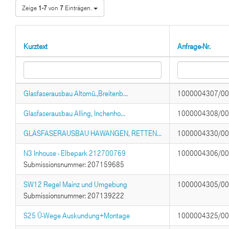
Zeige
1-7
von
7
Einträgen.
Kurztext
Anfrage-Nr.
Glasfaserausbau Altomü.,Breitenb...
1000004307/0
Glasfaserausbau Alling, Inchenho...
1000004308/0
GLASFASERAUSBAU HAWANGEN, RETTEN...
1000004330/0
N3 Inhouse - Elbepark 212700769
1000004306/0
Submissionsnummer: 207159685
SW12 Regel Mainz und Umgebung
1000004305/0
Submissionsnummer: 207139222
S25 Ü-Wege Auskundung+Montage
1000004325/0