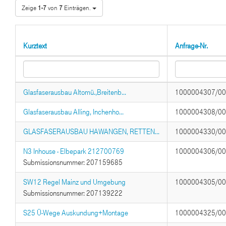
Zeige
1-7
von
7
Einträgen.
Kurztext
Anfrage-Nr.
Glasfaserausbau Altomü.,Breitenb...
1000004307/0
Glasfaserausbau Alling, Inchenho...
1000004308/0
GLASFASERAUSBAU HAWANGEN, RETTEN...
1000004330/0
N3 Inhouse - Elbepark 212700769
1000004306/0
Submissionsnummer: 207159685
SW12 Regel Mainz und Umgebung
1000004305/0
Submissionsnummer: 207139222
S25 Ü-Wege Auskundung+Montage
1000004325/0